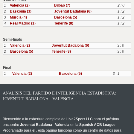
1
Valencia (2)
Bilbao (7)
2 : 0
2
Baskonia (3)
Joventut Badalona (6)
1 : 2
3
Murcia (4)
Barcelona (5)
1 : 2
4
Real Madrid (1)
Tenerife (8)
1 : 2
Semi-finals
1
Valencia (2)
Joventut Badalona (6)
3 : 0
2
Barcelona (5)
Tenerife (8)
3 : 0
Final
1
Valencia (2)
Barcelona (5)
3 : 1
ANÁLISIS DEL PARTIDO E INTELIGENCIA ESTADÍSTICA:
JOVENTUT BADALONA - VALENCIA
Bienvenido a la cobertura completa de
Live2Sport LLC
para el próximo
encuentro
Joventut Badalona - Valencia
en la
Spanish ACB League
.
Programado para el
, esta página funciona como un centro de datos para