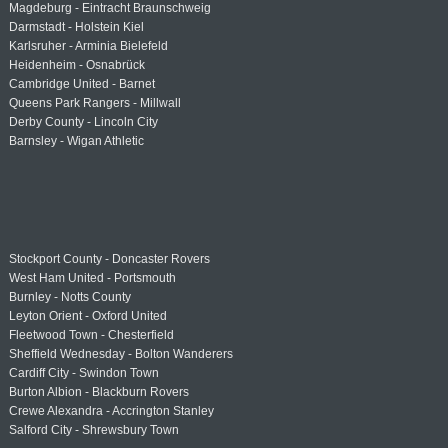
Magdeburg - Eintracht Braunschweig
Darmstadt - Holstein Kiel
Karlsruher - Arminia Bielefeld
Heidenheim - Osnabrück
Cambridge United - Barnet
Queens Park Rangers - Millwall
Derby County - Lincoln City
Barnsley - Wigan Athletic
Stockport County - Doncaster Rovers
West Ham United - Portsmouth
Burnley - Notts County
Leyton Orient - Oxford United
Fleetwood Town - Chesterfield
Sheffield Wednesday - Bolton Wanderers
Cardiff City - Swindon Town
Burton Albion - Blackburn Rovers
Crewe Alexandra - Accrington Stanley
Salford City - Shrewsbury Town