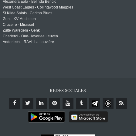
Alexandra Eala - Belinda Bencic
West Coast Eagles - Collingwood Magpies
St Kilda Saints - Carlton Blues
Gent - KV Mechelen
Cruzeiro - Mirassol
Zulte Waregem - Genk
Charleroi - Oud-Heverlee Leuven
Anderlecht - RAAL La Louvière
REDES SOCIALES