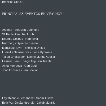
Brazilian Serie A
PRINCIPALES EVENTOS EN VIVO HOY
Arsenal - Borussia Dortmund
St. Pauli - Greuther Fürth
Energie Cottbus - Hannover
Nürnberg - Dynamo Dresden
Mansfield Town - Sheffield United
Ludmilla Samsonova - Elena Rybakina
Tallon Griekspoor - Daniel Merida Aguilar
Learner Tien - Thiago Augustin Tirante
Alina Korneeva - Cori Gauff
Joao Fonseca - Ben Shelton
Leylah Annie Fernandez - Naomi Osaka
Botic Van De Zandschulp - Jakub Mensik