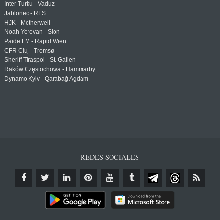
Inter Turku - Vaduz
Jablonec - RFS
HJK - Motherwell
Noah Yerevan - Sion
Paide LM - Rapid Wien
CFR Cluj - Tromsø
Sheriff Tiraspol - St. Gallen
Raków Częstochowa - Hammarby
Dynamo Kyiv - Qarabağ Agdam
REDES SOCIALES