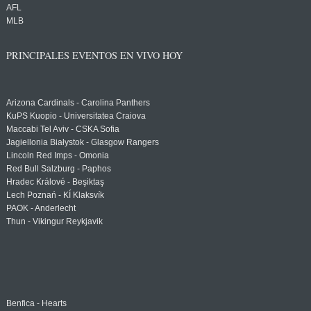
AFL
MLB
PRINCIPALES EVENTOS EN VIVO HOY
Arizona Cardinals - Carolina Panthers
KuPS Kuopio - Universitatea Craiova
Maccabi Tel Aviv - CSKA Sofia
Jagiellonia Białystok - Glasgow Rangers
Lincoln Red Imps - Omonia
Red Bull Salzburg - Paphos
Hradec Králové - Beşiktaş
Lech Poznań - KÍ Klaksvík
PAOK - Anderlecht
Thun - Vikingur Reykjavik
Benfica - Hearts