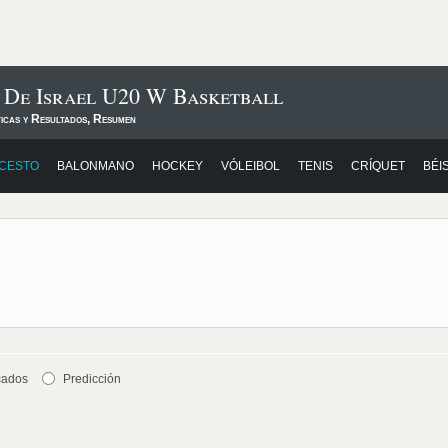
 De Israel U20 W Basketball
ticas y Resultados, Resumen
CESTO
BALONMANO
HOCKEY
VÓLEIBOL
TENIS
CRÍQUET
BÉI
cados
Predicción