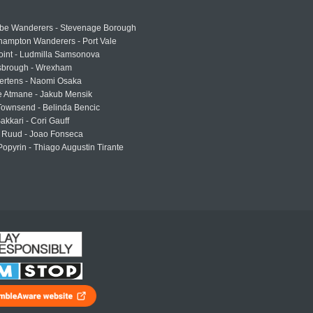
e Wanderers - Stevenage Borough
hampton Wanderers - Port Vale
oint - Ludmilla Samsonova
sbrough - Wrexham
ertens - Naomi Osaka
e Atmane - Jakub Mensik
Townsend - Belinda Bencic
akkari - Cori Gauff
 Ruud - Joao Fonseca
Popyrin - Thiago Augustin Tirante