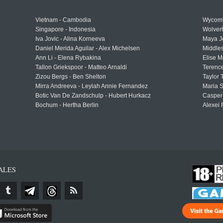
Vietnam - Cambodia
Wycomb
Singapore - Indonesia
Wolver
Iva Jovic - Alina Korneeva
Maya J
Daniel Merida Aguilar - Alex Michelsen
Middle
Ann Li - Elena Rybakina
Elise M
Tallon Griekspoor - Matteo Arnaldi
Terenc
Zizou Bergs - Ben Shelton
Taylor 
Mirra Andreeva - Leylah Annie Fernandez
Maria S
Botic Van De Zandschulp - Hubert Hurkacz
Casper
Bochum - Hertha Berlin
Alexei 
ALES