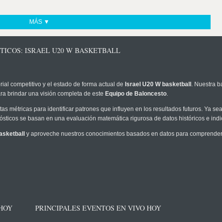
MÁS ▼
TICOS: ISRAEL U20 W BASKETBALL
rial competitivo y el estado de forma actual de
Israel U20 W basketball
. Nuestra b
ra brindar una visión completa de este
Equipo de Baloncesto
.
as métricas para identificar patrones que influyen en los resultados futuros. Ya sea 
onósticos se basan en una evaluación matemática rigurosa de datos históricos e ind
asketball
y aproveche nuestros conocimientos basados en datos para comprender m
 HOY
PRINCIPALES EVENTOS EN VIVO HOY