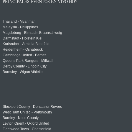
PRINCIPALES EVENTOS EN VIVO HOY
Thailand - Myanmar
Malaysia - Philippines
Magdeburg - Eintracht Braunschweig
Darmstadt - Holstein Kiel
Karlsruher - Arminia Bielefeld
Heidenheim - Osnabrück
Cambridge United - Barnet
Queens Park Rangers - Millwall
Derby County - Lincoln City
Barnsley - Wigan Athletic
Stockport County - Doncaster Rovers
West Ham United - Portsmouth
Burnley - Notts County
Leyton Orient - Oxford United
Fleetwood Town - Chesterfield