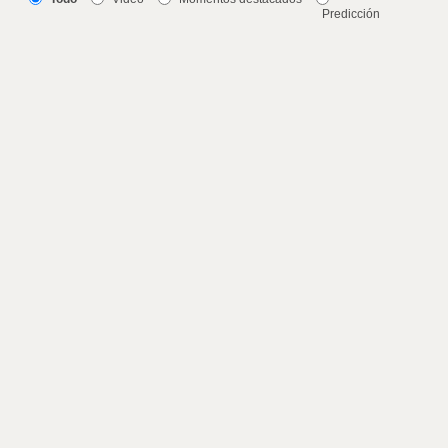
Predicción