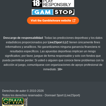
Descargo de responsabilidad
: Todas las predicciones deportivas y los datos
estadísticos proporcionados por
Live2Sport LLC
tienen únicamente fines
informativos y analíticos. No garantizamos ninguna ganancia financiera ni
resultados específicos. Las apuestas deportivas implican un riesgo
significativo; por favor, juegue de forma responsable y solo con fondos que
pueda permitirse perder. Si usted o alguien que conoce tiene problemas con la
adicción al juego, comuníquese con organizaciones de apoyo profesional de
inmediato.
18+
Derechos de autor © 2010-2026
Todos los derechos reservados - Donnael Sport (Live2Sport)