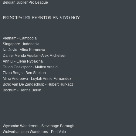
Belgian Jupiler Pro League
PRINCIPALES EVENTOS EN VIVO HOY
Vietnam - Cambodia
Singapore - Indonesia
Iva Jovic - Alina Korneeva
Daniel Merida Aguilar - Alex Michelsen
Ann Li - Elena Rybakina
Tallon Griekspoor - Matteo Arnaldi
Zizou Bergs - Ben Shelton
Mirra Andreeva - Leylah Annie Fernandez
Botic Van De Zandschulp - Hubert Hurkacz
Bochum - Hertha Berlin
Wycombe Wanderers - Stevenage Borough
Wolverhampton Wanderers - Port Vale