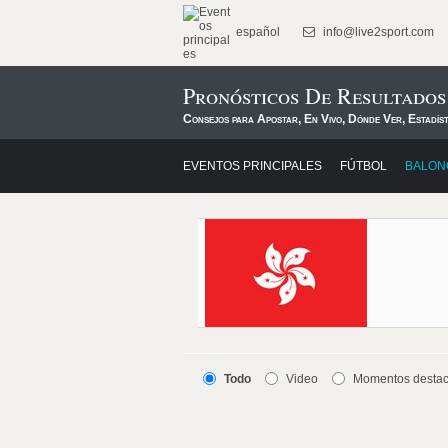
español
info@live2sport.com
Pronósticos De Resultado
Consejos para Apostar, En Vivo, Dónde Ver, Estadís
EVENTOS PRINCIPALES
FÚTBOL
BALON
Todo
Video
Momentos desta