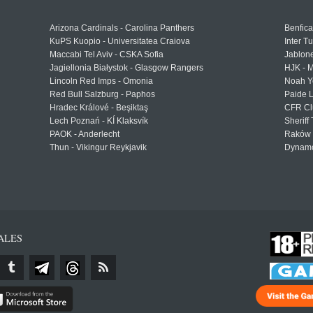
Arizona Cardinals - Carolina Panthers
Benfica
KuPS Kuopio - Universitatea Craiova
Inter T
Maccabi Tel Aviv - CSKA Sofia
Jablon
Jagiellonia Białystok - Glasgow Rangers
HJK - M
Lincoln Red Imps - Omonia
Noah Y
Red Bull Salzburg - Paphos
Paide 
Hradec Králové - Beşiktaş
CFR Cl
Lech Poznań - KÍ Klaksvík
Sheriff 
PAOK - Anderlecht
Raków 
Thun - Vikingur Reykjavik
Dynamo
ALES