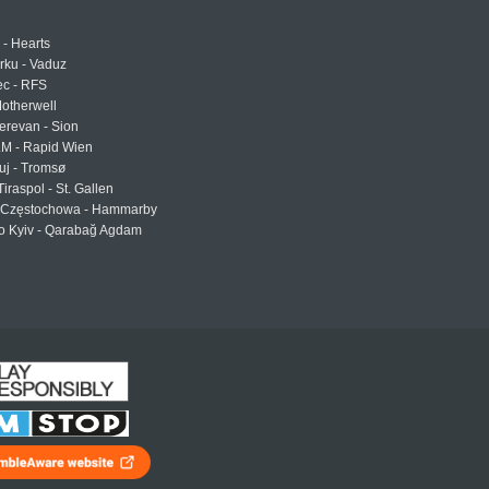
 - Hearts
urku - Vaduz
ec - RFS
otherwell
erevan - Sion
LM - Rapid Wien
uj - Tromsø
Tiraspol - St. Gallen
Częstochowa - Hammarby
 Kyiv - Qarabağ Agdam