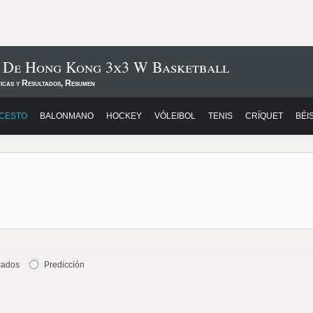
s De Hong Kong 3x3 W Basketball
ticas y Resultados, Resumen
CESTO
BALONMANO
HOCKEY
VÓLEIBOL
TENIS
CRÍQUET
BÉI
cados
Predicción