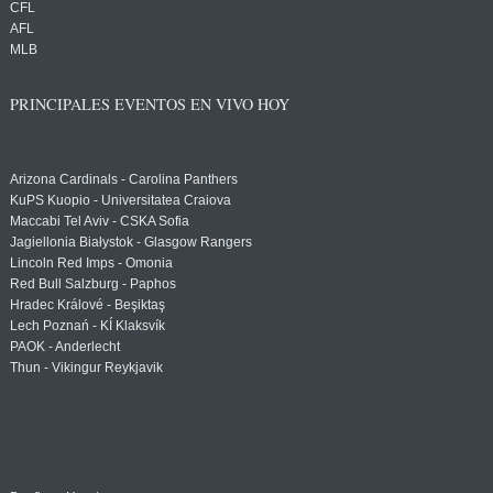
CFL
AFL
MLB
PRINCIPALES EVENTOS EN VIVO HOY
Arizona Cardinals - Carolina Panthers
KuPS Kuopio - Universitatea Craiova
Maccabi Tel Aviv - CSKA Sofia
Jagiellonia Białystok - Glasgow Rangers
Lincoln Red Imps - Omonia
Red Bull Salzburg - Paphos
Hradec Králové - Beşiktaş
Lech Poznań - KÍ Klaksvík
PAOK - Anderlecht
Thun - Vikingur Reykjavik