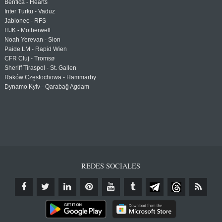
Benfica - Hearts
Inter Turku - Vaduz
Jablonec - RFS
HJK - Motherwell
Noah Yerevan - Sion
Paide LM - Rapid Wien
CFR Cluj - Tromsø
Sheriff Tiraspol - St. Gallen
Raków Częstochowa - Hammarby
Dynamo Kyiv - Qarabağ Agdam
REDES SOCIALES