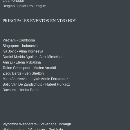
Liga Portugal
Belgian Jupiler Pro League
PRINCIPALES EVENTOS EN VIVO HOY
Vietnam - Cambodia
Singapore - Indonesia
Iva Jovic - Alina Korneeva
Daniel Merida Aguilar - Alex Michelsen
Ann Li - Elena Rybakina
Tallon Griekspoor - Matteo Arnaldi
Zizou Bergs - Ben Shelton
Mirra Andreeva - Leylah Annie Fernandez
Botic Van De Zandschulp - Hubert Hurkacz
Bochum - Hertha Berlin
Wycombe Wanderers - Stevenage Borough
Wolverhampton Wanderers - Port Vale