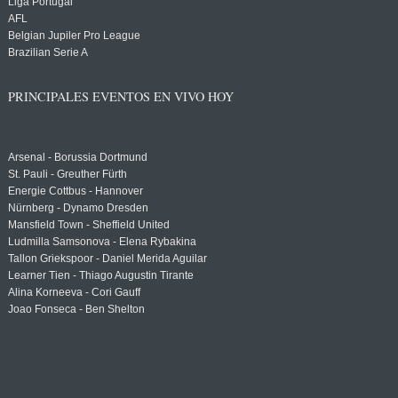
Liga Portugal
AFL
Belgian Jupiler Pro League
Brazilian Serie A
PRINCIPALES EVENTOS EN VIVO HOY
Arsenal - Borussia Dortmund
St. Pauli - Greuther Fürth
Energie Cottbus - Hannover
Nürnberg - Dynamo Dresden
Mansfield Town - Sheffield United
Ludmilla Samsonova - Elena Rybakina
Tallon Griekspoor - Daniel Merida Aguilar
Learner Tien - Thiago Augustin Tirante
Alina Korneeva - Cori Gauff
Joao Fonseca - Ben Shelton