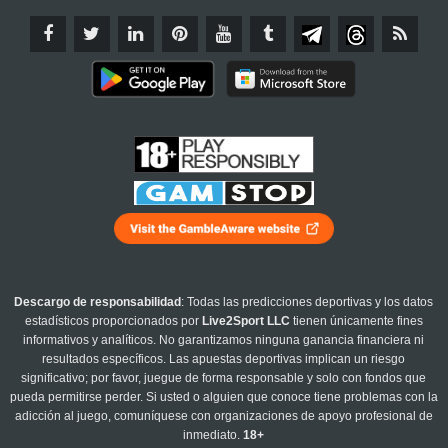
Descargo de responsabilidad
: Todas las predicciones deportivas y los datos
estadísticos proporcionados por
Live2Sport LLC
tienen únicamente fines
informativos y analíticos. No garantizamos ninguna ganancia financiera ni
resultados específicos. Las apuestas deportivas implican un riesgo
significativo; por favor, juegue de forma responsable y solo con fondos que
pueda permitirse perder. Si usted o alguien que conoce tiene problemas con la
adicción al juego, comuníquese con organizaciones de apoyo profesional de
inmediato.
18+