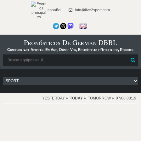
español
info@live2sport.com
Pronósticos De German DBBL
Consejos para Apostar, En Vivo, Dónde Ver, Estadísticas y Resultados, Resumen
YESTERDAY
TODAY
TOMORROW
07/08 08:19