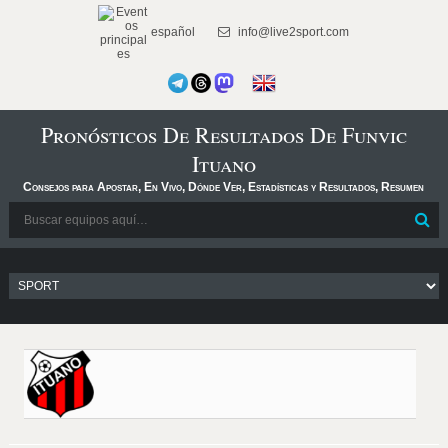
español
info@live2sport.com
Pronósticos De Resultados De Funvic
Ituano
Consejos para Apostar, En Vivo, Dónde Ver, Estadísticas y Resultados, Resumen