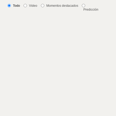
Todo
Video
Momentos destacados
Predicción