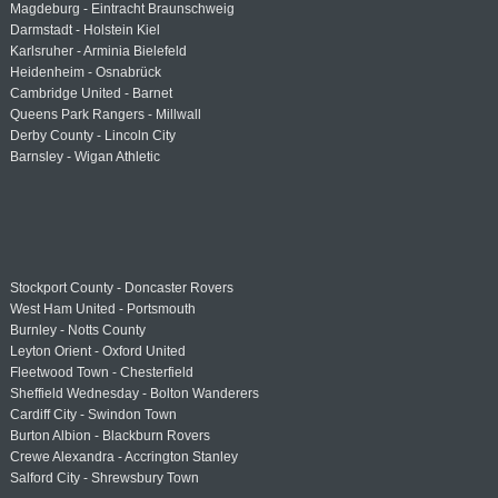
Magdeburg - Eintracht Braunschweig
Darmstadt - Holstein Kiel
Karlsruher - Arminia Bielefeld
Heidenheim - Osnabrück
Cambridge United - Barnet
Queens Park Rangers - Millwall
Derby County - Lincoln City
Barnsley - Wigan Athletic
Stockport County - Doncaster Rovers
West Ham United - Portsmouth
Burnley - Notts County
Leyton Orient - Oxford United
Fleetwood Town - Chesterfield
Sheffield Wednesday - Bolton Wanderers
Cardiff City - Swindon Town
Burton Albion - Blackburn Rovers
Crewe Alexandra - Accrington Stanley
Salford City - Shrewsbury Town