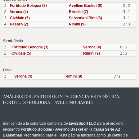
1
Fortitudo Bologna (3)
Avellino Basket (8)
3 : 2
2
Verona (4)
Brindisi (7)
3 : 1
3
Cividale (5)
Sebastiani Rieti (6)
3 : 1
4
Pesaro (2)
Rimini (9)
2 : 3
Semi-finals
1
Fortitudo Bologna (3)
Verona (4)
0 : 3
2
Cividale (5)
Rimini (9)
1 : 3
Final
1
Verona (4)
Rimini (9)
3 : 1
ANÁLISIS DEL PARTIDO E INTELIGENCIA ESTADÍSTICA:
FORTITUDO BOLOGNA - AVELLINO BASKET
Bienvenido a la cobertura completa de
Live2Sport LLC
para el próximo
encuentro
Fortitudo Bologna - Avellino Basket
en la
Italian Serie A2
Basketball
. Programado para el
, esta página funciona como un centro de