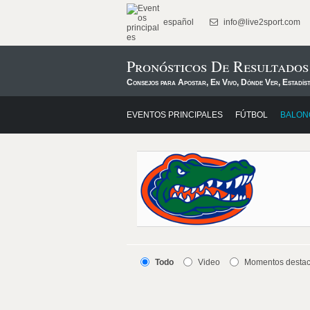
español
info@live2sport.com
Pronósticos De Resultados
Consejos para Apostar, En Vivo, Dónde Ver, Estadís
EVENTOS PRINCIPALES
FÚTBOL
BALON
Todo
Video
Momentos desta