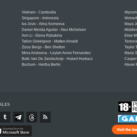
Vietnam - Cambodia
Wycomb
Singapore - Indonesia
Wolver
Iva Jovic - Alina Korneeva
Maya J
Daniel Merida Aguilar - Alex Michelsen
Middle
Ann Li - Elena Rybakina
Elise M
Tallon Griekspoor - Matteo Arnaldi
Terenc
Zizou Bergs - Ben Shelton
Taylor 
Mirra Andreeva - Leylah Annie Fernandez
Maria S
Botic Van De Zandschulp - Hubert Hurkacz
Casper
Bochum - Hertha Berlin
Alexei 
ALES