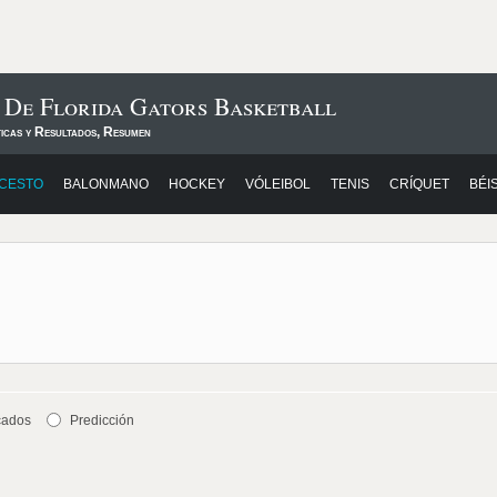
 De Florida Gators Basketball
ticas y Resultados, Resumen
CESTO
BALONMANO
HOCKEY
VÓLEIBOL
TENIS
CRÍQUET
BÉI
cados
Predicción