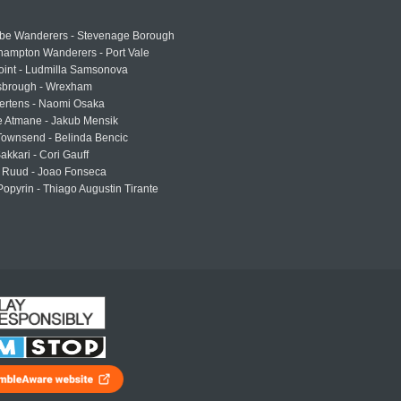
e Wanderers - Stevenage Borough
hampton Wanderers - Port Vale
oint - Ludmilla Samsonova
sbrough - Wrexham
ertens - Naomi Osaka
e Atmane - Jakub Mensik
Townsend - Belinda Bencic
akkari - Cori Gauff
 Ruud - Joao Fonseca
Popyrin - Thiago Augustin Tirante