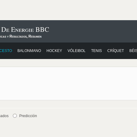
s De Energie BBC
ticas y Resultados, Resumen
CESTO
BALONMANO
HOCKEY
VÓLEIBOL
TENIS
CRÍQUET
BÉI
cados
Predicción