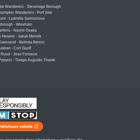
e Wanderers - Stevenage Borough
hampton Wanderers - Port Vale
oint - Ludmilla Samsonova
sbrough - Wrexham
ertens - Naomi Osaka
e Atmane - Jakub Mensik
Townsend - Belinda Bencic
akkari - Cori Gauff
 Ruud - Joao Fonseca
Popyrin - Thiago Augustin Tirante