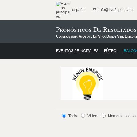
español
info@live2sport.com
Pronósticos De Resultado
Consejos para Apostar, En Vivo, Dónde Ver, Estadís
EVENTOS PRINCIPALES
FÚTBOL
BALON
Todo
Video
Momentos desta