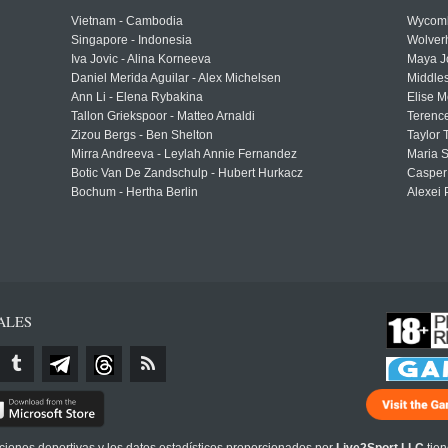
Vietnam - Cambodia
Wycomb
Singapore - Indonesia
Wolver
Iva Jovic - Alina Korneeva
Maya J
Daniel Merida Aguilar - Alex Michelsen
Middle
Ann Li - Elena Rybakina
Elise M
Tallon Griekspoor - Matteo Arnaldi
Terenc
Zizou Bergs - Ben Shelton
Taylor 
Mirra Andreeva - Leylah Annie Fernandez
Maria S
Botic Van De Zandschulp - Hubert Hurkacz
Casper
Bochum - Hertha Berlin
Alexei 
ALES