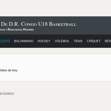
s De D.R. Congo U18 Basketball
ticas y Resultados, Resumen
CESTO
BALONMANO
HOCKEY
VÓLEIBOL
TENIS
CRÍQUET
BÉI
rtidos de hoy
ecientes