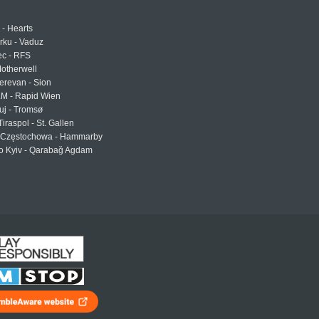
 - Hearts
urku - Vaduz
ec - RFS
otherwell
erevan - Sion
LM - Rapid Wien
uj - Tromsø
Tiraspol - St. Gallen
Częstochowa - Hammarby
 Kyiv - Qarabağ Agdam