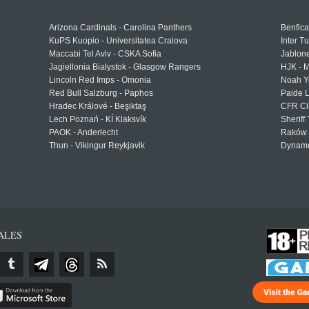
Arizona Cardinals - Carolina Panthers
Benfica
KuPS Kuopio - Universitatea Craiova
Inter T
Maccabi Tel Aviv - CSKA Sofia
Jablon
Jagiellonia Białystok - Glasgow Rangers
HJK - M
Lincoln Red Imps - Omonia
Noah Y
Red Bull Salzburg - Paphos
Paide 
Hradec Králové - Beşiktaş
CFR Cl
Lech Poznań - KÍ Klaksvík
Sheriff 
PAOK - Anderlecht
Raków 
Thun - Vikingur Reykjavik
Dynamo
ALES