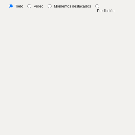
Todo
Video
Momentos destacados
Predicción