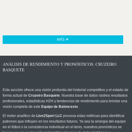
MÁS ▼
ANÁLISIS DE RENDIMIENTO Y PRONÓSTICOS: CRUZEIRO
BASQUETE
Esta sección ofrece una visión profunda del historial competitivo y el estado de
forma actual de
Cruzeiro Basquete
. Nuestra base de datos rastrea resultados
profesionales, estadísticas H2H y tendencias de rendimiento para brindar una
visión completa de este
Equipo de Baloncesto
.
El motor analítico de
Live2Sport LLC
procesa estas métricas para identificar
patrones que influyen en los resultados futuros. Ya sea la sinergia del equipo
en el fútbol o la consistencia individual en el tenis, nuestros pronósticos se