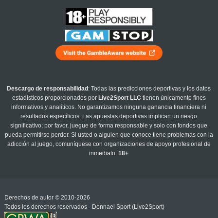
Descargo de responsabilidad
: Todas las predicciones deportivas y los datos
estadísticos proporcionados por
Live2Sport LLC
tienen únicamente fines
informativos y analíticos. No garantizamos ninguna ganancia financiera ni
resultados específicos. Las apuestas deportivas implican un riesgo
significativo; por favor, juegue de forma responsable y solo con fondos que
pueda permitirse perder. Si usted o alguien que conoce tiene problemas con la
adicción al juego, comuníquese con organizaciones de apoyo profesional de
inmediato.
18+
Derechos de autor © 2010-2026
Todos los derechos reservados - Donnael Sport (Live2Sport)