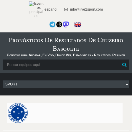
español
info@live2sport.com
Pronósticos De Resultados De Cruzeiro
Basquete
Consejos para Apostar, En Vivo, Dónde Ver, Estadísticas y Resultados, Resumen