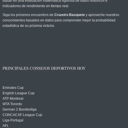
basan en una evaluación matemática rigurosa de datos históricos e
indicadores de rendimiento en tiempo real.
Siga los próximos encuentros de
Cruzeiro Basquete
y aproveche nuestros
conocimientos basados en datos para comprender mejor la probabilidad
estadística de su próxima victoria.
PRINCIPALES CONSEJOS DEPORTIVOS HOY
Emirates Cup
English League Cup
ATP Montreal
WTA Toronto
German 2 Bundesliga
CONCACAF League Cup
Liga Portugal
AFL