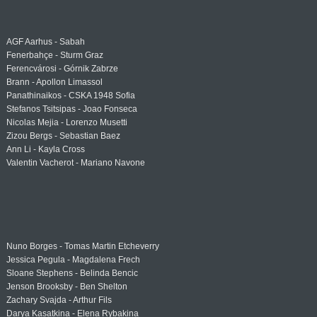
AGF Aarhus - Sabah
Fenerbahçe - Sturm Graz
Ferencvárosi - Górnik Zabrze
Brann - Apollon Limassol
Panathinaikos - CSKA 1948 Sofia
Stefanos Tsitsipas - Joao Fonseca
Nicolas Mejia - Lorenzo Musetti
Zizou Bergs - Sebastian Baez
Ann Li - Kayla Cross
Valentin Vacherot - Mariano Navone
Nuno Borges - Tomas Martin Etcheverry
Jessica Pegula - Magdalena Frech
Sloane Stephens - Belinda Bencic
Jenson Brooksby - Ben Shelton
Zachary Svajda - Arthur Fils
Darya Kasatkina - Elena Rybakina