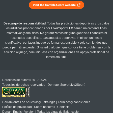
Descargo de responsabilidad
: Todas las predicciones deportivas y los datos
estadísticos proporcionados por
Live2Sport LLC
tienen únicamente fines
informativos y analíticos. No garantizamos ninguna ganancia financiera ni
resultados específicos. Las apuestas deportivas implican un riesgo
significativo; por favor, juegue de forma responsable y solo con fondos que
pueda permitirse perder. Si usted o alguien que conoce tiene problemas con la
adicción al juego, comuníquese con organizaciones de apoyo profesional de
inmediato.
18+
Derechos de autor © 2010-2026
Todos los derechos reservados - Donnael Sport (Live2Sport)
Herramientas de Apuestas y Estrategia
|
Términos y condiciones
Política de privacidad
|
Sobre nosotros
|
Contacto
Donar
|
English Version
|
Todas las Ligas de Baloncesto