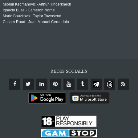
Miomir Kecmanovic - Arthur Rinderknech
Ignacio Buse - Cameron Norrie
Marie Bouzkova - Taylor Townsend
Casper Ruud - Juan Manuel Cerundolo
REDES SOCIALES