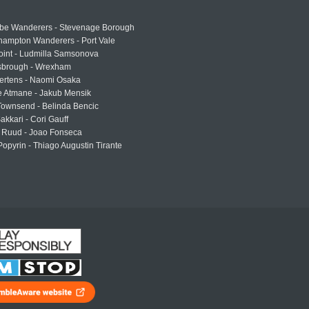
e Wanderers - Stevenage Borough
hampton Wanderers - Port Vale
oint - Ludmilla Samsonova
sbrough - Wrexham
ertens - Naomi Osaka
e Atmane - Jakub Mensik
Townsend - Belinda Bencic
akkari - Cori Gauff
 Ruud - Joao Fonseca
Popyrin - Thiago Augustin Tirante