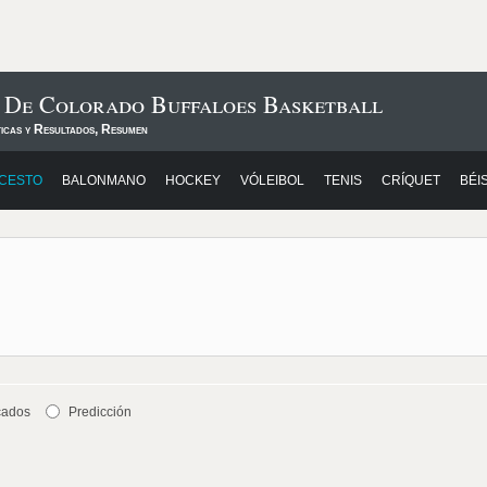
s De Colorado Buffaloes Basketball
ticas y Resultados, Resumen
CESTO
BALONMANO
HOCKEY
VÓLEIBOL
TENIS
CRÍQUET
BÉI
cados
Predicción