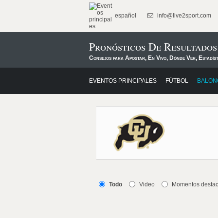
español
info@live2sport.com
Pronósticos De Resultado
Consejos para Apostar, En Vivo, Dónde Ver, Estadís
EVENTOS PRINCIPALES
FÚTBOL
BALON
Todo
Video
Momentos desta