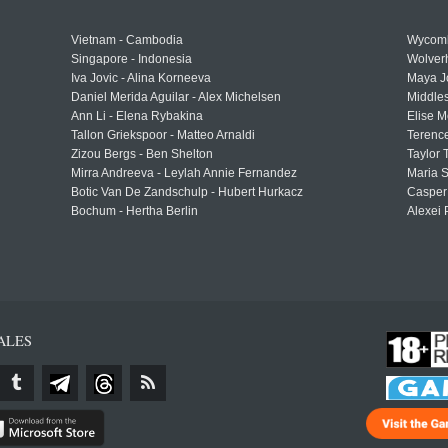
Vietnam - Cambodia
Wycomb
Singapore - Indonesia
Wolver
Iva Jovic - Alina Korneeva
Maya J
Daniel Merida Aguilar - Alex Michelsen
Middle
Ann Li - Elena Rybakina
Elise M
Tallon Griekspoor - Matteo Arnaldi
Terenc
Zizou Bergs - Ben Shelton
Taylor 
Mirra Andreeva - Leylah Annie Fernandez
Maria S
Botic Van De Zandschulp - Hubert Hurkacz
Casper
Bochum - Hertha Berlin
Alexei 
ALES