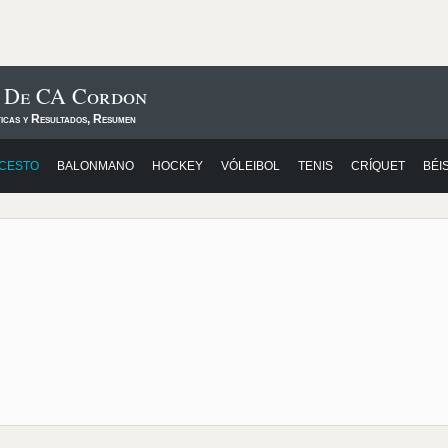
s De CA Cordon
ticas y Resultados, Resumen
CESTO
BALONMANO
HOCKEY
VÓLEIBOL
TENIS
CRÍQUET
BÉI