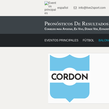
español
info@live2sport.com
Pronósticos De Resultado
Consejos para Apostar, En Vivo, Dónde Ver, Estadís
EVENTOS PRINCIPALES
FÚTBOL
BALON