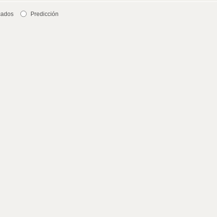
cados
Predicción