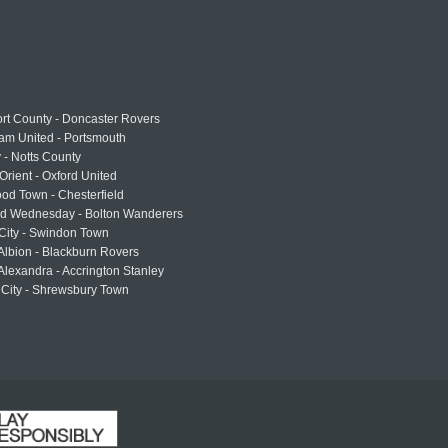
rt County - Doncaster Rovers
am United - Portsmouth
 - Notts County
Orient - Oxford United
od Town - Chesterfield
eld Wednesday - Bolton Wanderers
 City - Swindon Town
Albion - Blackburn Rovers
lexandra - Accrington Stanley
 City - Shrewsbury Town