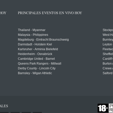
 HOY
PRINCIPALES EVENTOS EN VIVO HOY
Thailand - Myanmar
Stockpo
Malaysia - Philippines
West H
Magdeburg - Eintracht Braunschweig
Burnley
Darmstadt - Holstein Kiel
Leyton 
Karlsruher - Arminia Bielefeld
Fleetwo
Heidenheim - Osnabrück
Sheffi
Cambridge United - Barnet
Cardiff
Queens Park Rangers - Millwall
Burton 
Derby County - Lincoln City
Crewe A
Barnsley - Wigan Athletic
Salford
ALES