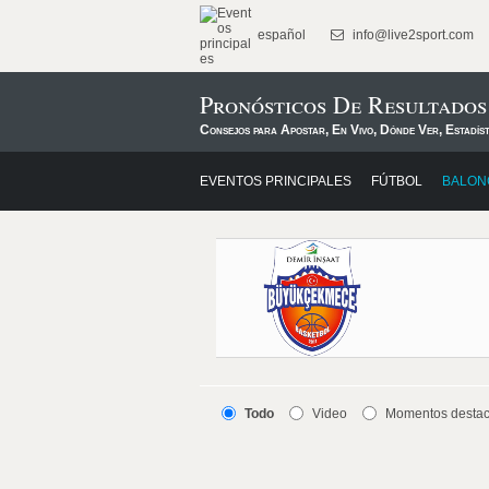
español
info@live2sport.com
Pronósticos De Resultado
Consejos para Apostar, En Vivo, Dónde Ver, Estadís
EVENTOS PRINCIPALES
FÚTBOL
BALON
Todo
Video
Momentos desta