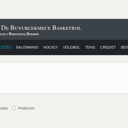
s De Buyukcekmece Basketbol
ticas y Resultados, Resumen
CESTO
BALONMANO
HOCKEY
VÓLEIBOL
TENIS
CRÍQUET
BÉI
cados
Predicción