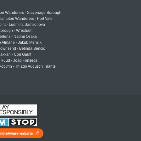
e Wanderers - Stevenage Borough
hampton Wanderers - Port Vale
oint - Ludmilla Samsonova
sbrough - Wrexham
ertens - Naomi Osaka
e Atmane - Jakub Mensik
Townsend - Belinda Bencic
akkari - Cori Gauff
 Ruud - Joao Fonseca
Popyrin - Thiago Augustin Tirante