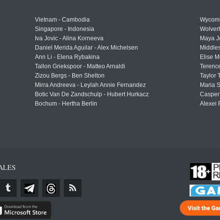
Vietnam - Cambodia
Wycomb
Singapore - Indonesia
Wolver
Iva Jovic - Alina Korneeva
Maya J
Daniel Merida Aguilar - Alex Michelsen
Middle
Ann Li - Elena Rybakina
Elise M
Tallon Griekspoor - Matteo Arnaldi
Terenc
Zizou Bergs - Ben Shelton
Taylor 
Mirra Andreeva - Leylah Annie Fernandez
Maria S
Botic Van De Zandschulp - Hubert Hurkacz
Casper
Bochum - Hertha Berlin
Alexei 
ALES