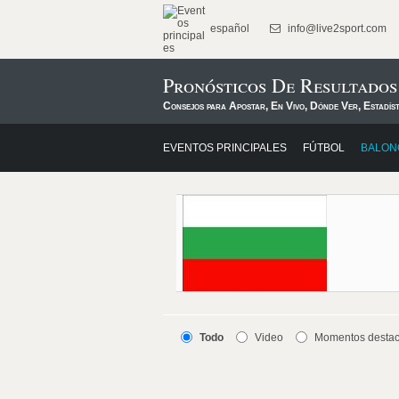
español
info@live2sport.com
Pronósticos De Resultado
Consejos para Apostar, En Vivo, Dónde Ver, Estadís
EVENTOS PRINCIPALES
FÚTBOL
BALON
Todo
Video
Momentos desta