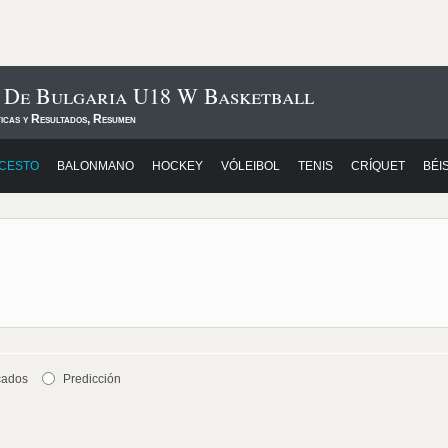
s De Bulgaria U18 W Basketball
ticas y Resultados, Resumen
CESTO
BALONMANO
HOCKEY
VÓLEIBOL
TENIS
CRÍQUET
BÉI
cados
Predicción