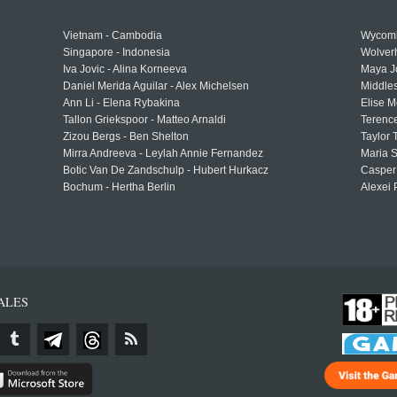
Vietnam - Cambodia
Wycomb
Singapore - Indonesia
Wolver
Iva Jovic - Alina Korneeva
Maya J
Daniel Merida Aguilar - Alex Michelsen
Middle
Ann Li - Elena Rybakina
Elise M
Tallon Griekspoor - Matteo Arnaldi
Terenc
Zizou Bergs - Ben Shelton
Taylor 
Mirra Andreeva - Leylah Annie Fernandez
Maria S
Botic Van De Zandschulp - Hubert Hurkacz
Casper
Bochum - Hertha Berlin
Alexei 
ALES