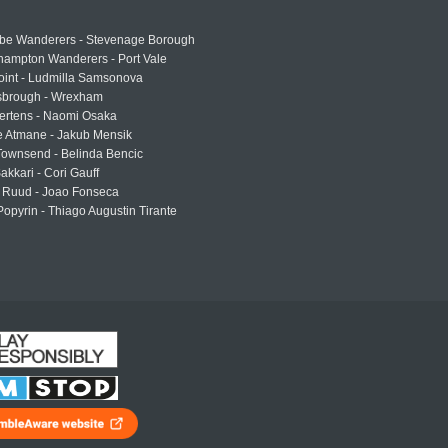
e Wanderers - Stevenage Borough
hampton Wanderers - Port Vale
oint - Ludmilla Samsonova
sbrough - Wrexham
ertens - Naomi Osaka
e Atmane - Jakub Mensik
Townsend - Belinda Bencic
akkari - Cori Gauff
 Ruud - Joao Fonseca
Popyrin - Thiago Augustin Tirante