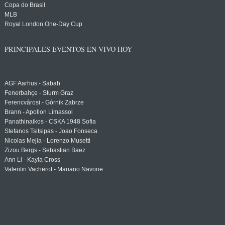
Copa do Brasil
MLB
Royal London One-Day Cup
PRINCIPALES EVENTOS EN VIVO HOY
AGF Aarhus - Sabah
Fenerbahçe - Sturm Graz
Ferencvárosi - Górnik Zabrze
Brann - Apollon Limassol
Panathinaikos - CSKA 1948 Sofia
Stefanos Tsitsipas - Joao Fonseca
Nicolas Mejia - Lorenzo Musetti
Zizou Bergs - Sebastian Baez
Ann Li - Kayla Cross
Valentin Vacherot - Mariano Navone