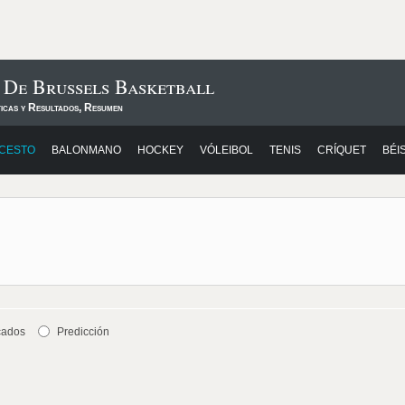
 De Brussels Basketball
ticas y Resultados, Resumen
CESTO
BALONMANO
HOCKEY
VÓLEIBOL
TENIS
CRÍQUET
BÉI
cados
Predicción