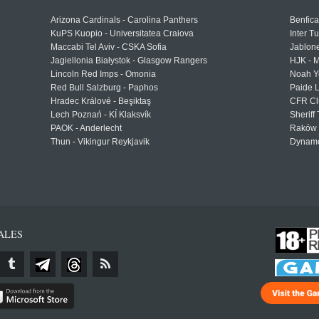
Arizona Cardinals - Carolina Panthers
Benfica
KuPS Kuopio - Universitatea Craiova
Inter T
Maccabi Tel Aviv - CSKA Sofia
Jablon
Jagiellonia Białystok - Glasgow Rangers
HJK - M
Lincoln Red Imps - Omonia
Noah Y
Red Bull Salzburg - Paphos
Paide 
Hradec Králové - Beşiktaş
CFR Cl
Lech Poznań - KÍ Klaksvík
Sheriff 
PAOK - Anderlecht
Raków 
Thun - Vikingur Reykjavik
Dynamo
ALES