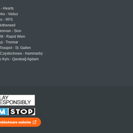
 - Hearts
urku - Vaduz
ec - RFS
otherwell
erevan - Sion
LM - Rapid Wien
uj - Tromsø
Tiraspol - St. Gallen
Częstochowa - Hammarby
 Kyiv - Qarabağ Agdam