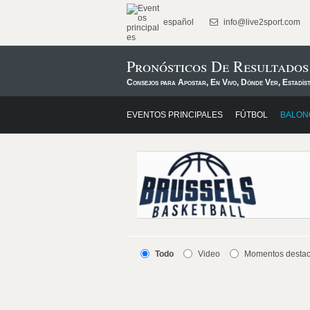
español
info@live2sport.com
Pronósticos De Resultados
Consejos para Apostar, En Vivo, Dónde Ver, Estadís
EVENTOS PRINCIPALES
FÚTBOL
BALON
Todo
Video
Momentos desta