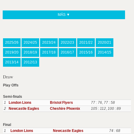
MÁS ▼
2025/26
2024/25
2023/24
2022/23
2021/22
2020/21
2019/20
2018/19
2017/18
2016/17
2015/16
2014/15
2013/14
2012/13
Draw
Play Offs
Semi-finals
1
London Lions
Bristol Flyers
77 : 76
,
77 : 58
2
Newcastle Eagles
Cheshire Phoenix
105 : 112
,
100 : 89
Final
1
London Lions
Newcastle Eagles
74 : 68