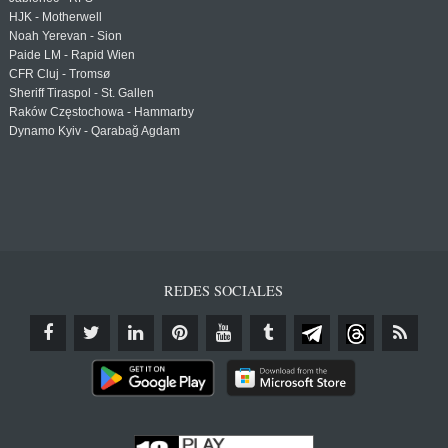
HJK - Motherwell
Noah Yerevan - Sion
Paide LM - Rapid Wien
CFR Cluj - Tromsø
Sheriff Tiraspol - St. Gallen
Raków Częstochowa - Hammarby
Dynamo Kyiv - Qarabağ Agdam
REDES SOCIALES