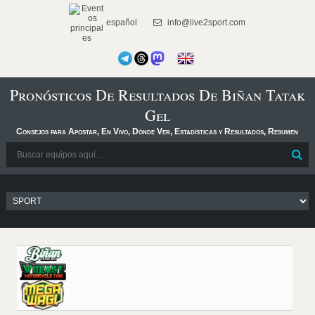
español
info@live2sport.com
Pronósticos De Resultados De Biñan Tatak
Gel
Consejos para Apostar, En Vivo, Dónde Ver, Estadísticas y Resultados, Resumen