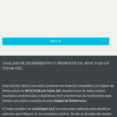
MÁS ▼
ANÁLISIS DE RENDIMIENTO Y PRONÓSTICOS: BI%C3%B1AN
TATAK GEL
Esta sección ofrece una visión profunda del historial competitivo y el estado de
forma actual de
Bi%C3%B1an Tatak Gel
. Nuestra base de datos rastrea
resultados profesionales, estadísticas H2H y tendencias de rendimiento para
brindar una visión completa de este
Equipo de Baloncesto
.
El motor analítico de
Live2Sport LLC
procesa estas métricas para identificar
patrones que influyen en los resultados futuros. Ya sea la sinergia del equipo