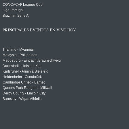
CONCACAF League Cup
Liga Portugal
Brazilian Serie A
PRINCIPALES EVENTOS EN VIVO HOY
Thailand - Myanmar
Malaysia - Philippines
Magdeburg - Eintracht Braunschweig
Darmstadt - Holstein Kiel
Karlsruher - Arminia Bielefeld
Heidenheim - Osnabrück
Cambridge United - Barnet
Queens Park Rangers - Millwall
Derby County - Lincoln City
Barnsley - Wigan Athletic