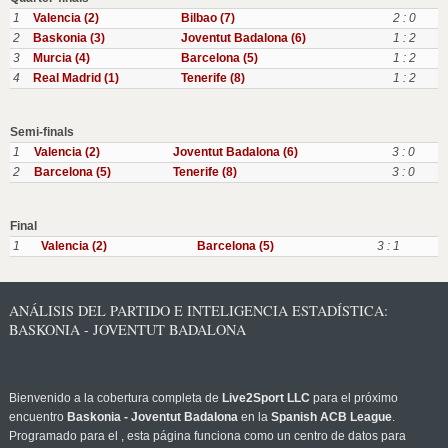
1
Valencia (2)
Bilbao (7)
2 : 0
2
Baskonia (3)
Joventut Badalona (6)
1 : 2
3
Murcia (4)
Barcelona (5)
1 : 2
4
Real Madrid (1)
Tenerife (8)
1 : 2
Semi-finals
1
Valencia (2)
Joventut Badalona (6)
3 : 0
2
Barcelona (5)
Tenerife (8)
3 : 0
Final
1
Valencia (2)
Barcelona (5)
3 : 1
ANÁLISIS DEL PARTIDO E INTELIGENCIA ESTADÍSTICA:
BASKONIA - JOVENTUT BADALONA
Bienvenido a la cobertura completa de
Live2Sport LLC
para el próximo
encuentro
Baskonia - Joventut Badalona
en la
Spanish ACB League
.
Programado para el
, esta página funciona como un centro de datos para