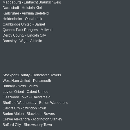
Magdeburg - Eintracht Braunschweig
Darmstadt - Holstein Kiel
Karlsruher - Arminia Bielefeld
Heidenheim - Osnabrück
Cambridge United - Barnet
Queens Park Rangers - Millwall
Derby County - Lincoln City
Barnsley - Wigan Athletic
Stockport County - Doncaster Rovers
West Ham United - Portsmouth
Burnley - Notts County
Leyton Orient - Oxford United
Fleetwood Town - Chesterfield
Sheffield Wednesday - Bolton Wanderers
Cardiff City - Swindon Town
Burton Albion - Blackburn Rovers
Crewe Alexandra - Accrington Stanley
Salford City - Shrewsbury Town