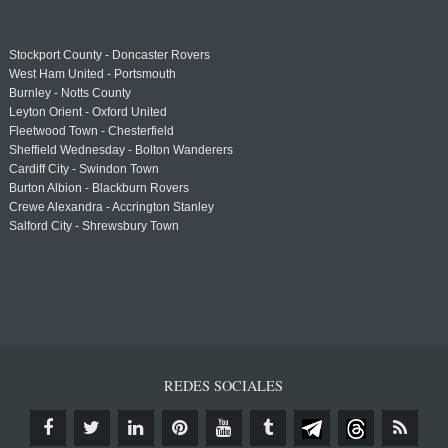
Stockport County - Doncaster Rovers
West Ham United - Portsmouth
Burnley - Notts County
Leyton Orient - Oxford United
Fleetwood Town - Chesterfield
Sheffield Wednesday - Bolton Wanderers
Cardiff City - Swindon Town
Burton Albion - Blackburn Rovers
Crewe Alexandra - Accrington Stanley
Salford City - Shrewsbury Town
REDES SOCIALES