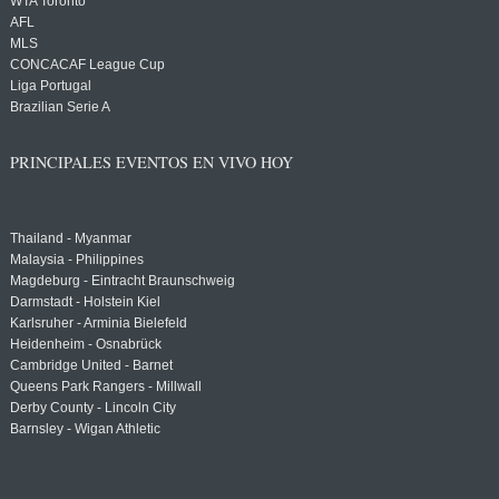
WTA Toronto
AFL
MLS
CONCACAF League Cup
Liga Portugal
Brazilian Serie A
PRINCIPALES EVENTOS EN VIVO HOY
Thailand - Myanmar
Malaysia - Philippines
Magdeburg - Eintracht Braunschweig
Darmstadt - Holstein Kiel
Karlsruher - Arminia Bielefeld
Heidenheim - Osnabrück
Cambridge United - Barnet
Queens Park Rangers - Millwall
Derby County - Lincoln City
Barnsley - Wigan Athletic