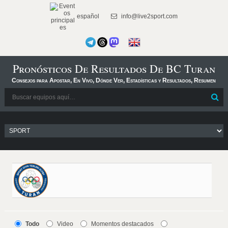
español
info@live2sport.com
Pronósticos De Resultados De BC Turan
Consejos para Apostar, En Vivo, Dónde Ver, Estadísticas y Resultados, Resumen
Todo
Video
Momentos destacados