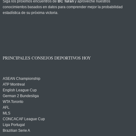
Siga los próximos encuentros de
BC Turan
y aproveche nuestros
conocimientos basados en datos para comprender mejor la probabilidad
estadística de su próxima victoria.
PRINCIPALES CONSEJOS DEPORTIVOS HOY
ASEAN Championship
ATP Montreal
English League Cup
German 2 Bundesliga
WTA Toronto
AFL
MLS
CONCACAF League Cup
Liga Portugal
Brazilian Serie A