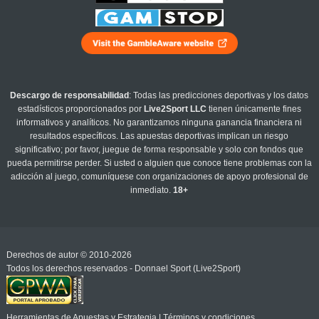
Descargo de responsabilidad
: Todas las predicciones deportivas y los datos
estadísticos proporcionados por
Live2Sport LLC
tienen únicamente fines
informativos y analíticos. No garantizamos ninguna ganancia financiera ni
resultados específicos. Las apuestas deportivas implican un riesgo
significativo; por favor, juegue de forma responsable y solo con fondos que
pueda permitirse perder. Si usted o alguien que conoce tiene problemas con la
adicción al juego, comuníquese con organizaciones de apoyo profesional de
inmediato.
18+
Derechos de autor © 2010-2026
Todos los derechos reservados - Donnael Sport (Live2Sport)
Herramientas de Apuestas y Estrategia
|
Términos y condiciones