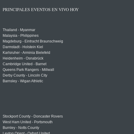
PRINCIPALES EVENTOS EN VIVO HOY
Thailand - Myanmar
Malaysia - Philippines
Magdeburg - Eintracht Braunschweig
Darmstadt - Holstein Kiel
Karlsruher - Arminia Bielefeld
Heidenheim - Osnabrück
Cambridge United - Barnet
Queens Park Rangers - Millwall
Derby County - Lincoln City
Barnsley - Wigan Athletic
Stockport County - Doncaster Rovers
West Ham United - Portsmouth
Burnley - Notts County
Leyton Orient - Oxford United