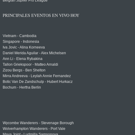
Belgian Jupiler Pro League
PRINCIPALES EVENTOS EN VIVO HOY
Vietnam - Cambodia
Singapore - Indonesia
Iva Jovic - Alina Korneeva
Daniel Merida Aguilar - Alex Michelsen
Ann Li - Elena Rybakina
Tallon Griekspoor - Matteo Arnaldi
Zizou Bergs - Ben Shelton
Mirra Andreeva - Leylah Annie Fernandez
Botic Van De Zandschulp - Hubert Hurkacz
Bochum - Hertha Berlin
Wycombe Wanderers - Stevenage Borough
Wolverhampton Wanderers - Port Vale
Maya Joint - Ludmilla Samsonova