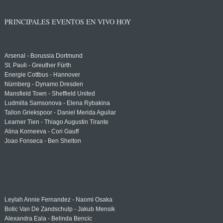
PRINCIPALES EVENTOS EN VIVO HOY
Arsenal - Borussia Dortmund
St. Pauli - Greuther Fürth
Energie Cottbus - Hannover
Nürnberg - Dynamo Dresden
Mansfield Town - Sheffield United
Ludmilla Samsonova - Elena Rybakina
Tallon Griekspoor - Daniel Merida Aguilar
Learner Tien - Thiago Augustin Tirante
Alina Korneeva - Cori Gauff
Joao Fonseca - Ben Shelton
Leylah Annie Fernandez - Naomi Osaka
Botic Van De Zandschulp - Jakub Mensik
Alexandra Eala - Belinda Bencic