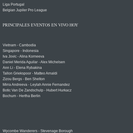
Liga Portugal
Belgian Jupiler Pro League
PRINCIPALES EVENTOS EN VIVO HOY
Vietnam - Cambodia
Singapore - Indonesia
Iva Jovic - Alina Korneeva
Daniel Merida Aguilar - Alex Michelsen
Ann Li - Elena Rybakina
Tallon Griekspoor - Matteo Arnaldi
Zizou Bergs - Ben Shelton
Mirra Andreeva - Leylah Annie Fernandez
Botic Van De Zandschulp - Hubert Hurkacz
Bochum - Hertha Berlin
Wycombe Wanderers - Stevenage Borough