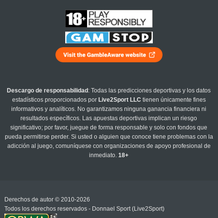
Descargo de responsabilidad
: Todas las predicciones deportivas y los datos
estadísticos proporcionados por
Live2Sport LLC
tienen únicamente fines
informativos y analíticos. No garantizamos ninguna ganancia financiera ni
resultados específicos. Las apuestas deportivas implican un riesgo
significativo; por favor, juegue de forma responsable y solo con fondos que
pueda permitirse perder. Si usted o alguien que conoce tiene problemas con la
adicción al juego, comuníquese con organizaciones de apoyo profesional de
inmediato.
18+
Derechos de autor © 2010-2026
Todos los derechos reservados - Donnael Sport (Live2Sport)