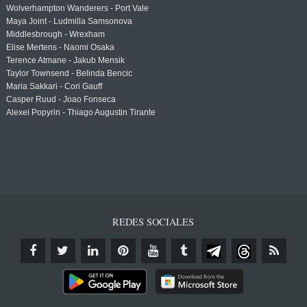
Wolverhampton Wanderers - Port Vale
Maya Joint - Ludmilla Samsonova
Middlesbrough - Wrexham
Elise Mertens - Naomi Osaka
Terence Atmane - Jakub Mensik
Taylor Townsend - Belinda Bencic
Maria Sakkari - Cori Gauff
Casper Ruud - Joao Fonseca
Alexei Popyrin - Thiago Augustin Tirante
REDES SOCIALES