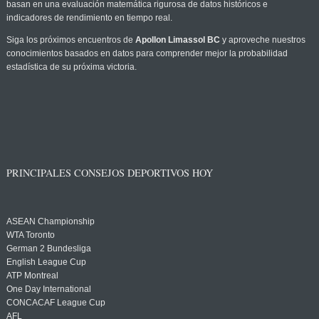
basan en una evaluación matemática rigurosa de datos históricos e
indicadores de rendimiento en tiempo real.
Siga los próximos encuentros de
Apollon Limassol BC
y aproveche nuestros
conocimientos basados en datos para comprender mejor la probabilidad
estadística de su próxima victoria.
PRINCIPALES CONSEJOS DEPORTIVOS HOY
ASEAN Championship
WTA Toronto
German 2 Bundesliga
English League Cup
ATP Montreal
One Day International
CONCACAF League Cup
AFL