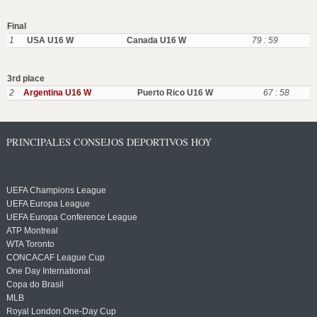
Final
1
USA U16 W
Canada U16 W
79 : 59
3rd place
2
Argentina U16 W
Puerto Rico U16 W
67 : 58
PRINCIPALES CONSEJOS DEPORTIVOS HOY
UEFA Champions League
UEFA Europa League
UEFA Europa Conference League
ATP Montreal
WTA Toronto
CONCACAF League Cup
One Day International
Copa do Brasil
MLB
Royal London One-Day Cup