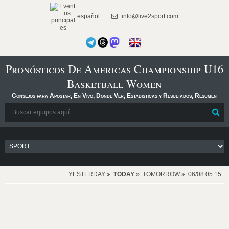
español
info@live2sport.com
Pronósticos De Americas Championship U16
Basketball Women
Consejos para Apostar, En Vivo, Dónde Ver, Estadísticas y Resultados, Resumen
YESTERDAY
TODAY
TOMORROW
06/08 05:15