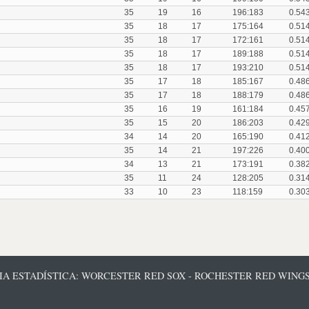
35
19
16
196:183
0.54
35
18
17
175:164
0.51
35
18
17
172:161
0.51
35
18
17
189:188
0.51
35
18
17
193:210
0.51
35
17
18
185:167
0.48
35
17
18
188:179
0.48
35
16
19
161:184
0.45
35
15
20
186:203
0.42
34
14
20
165:190
0.41
35
14
21
197:226
0.40
34
13
21
173:191
0.38
35
11
24
128:205
0.31
33
10
23
118:159
0.30
CIA ESTADÍSTICA: WORCESTER RED SOX - ROCHESTER RED WING