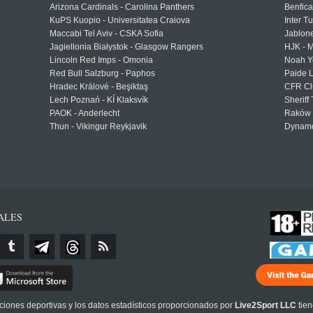
Arizona Cardinals - Carolina Panthers
Benfica
KuPS Kuopio - Universitatea Craiova
Inter T
Maccabi Tel Aviv - CSKA Sofia
Jablon
Jagiellonia Białystok - Glasgow Rangers
HJK - M
Lincoln Red Imps - Omonia
Noah Y
Red Bull Salzburg - Paphos
Paide 
Hradec Králové - Beşiktaş
CFR Cl
Lech Poznań - KÍ Klaksvík
Sheriff 
PAOK - Anderlecht
Raków 
Thun - Vikingur Reykjavik
Dynamo
ALES
cciones deportivas y los datos estadísticos proporcionados por
Live2Sport LLC
tien