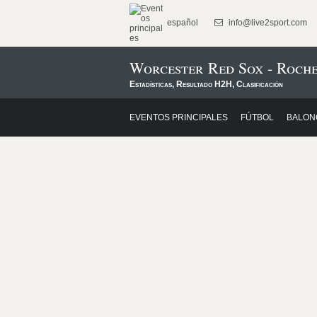
español
info@live2sport.com
Worcester Red Sox - Roch
Estadísticas, Resultado H2H, Clasificación
EVENTOS PRINCIPALES
FÚTBOL
BALON