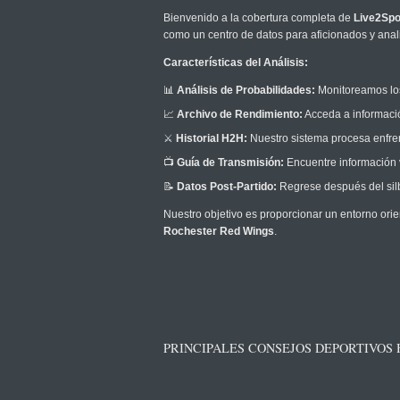
Bienvenido a la cobertura completa de
Live2Spo
como un centro de datos para aficionados y anali
Características del Análisis:
📊
Análisis de Probabilidades:
Monitoreamos los
📈
Archivo de Rendimiento:
Acceda a informació
⚔️
Historial H2H:
Nuestro sistema procesa enfrent
📺
Guía de Transmisión:
Encuentre información v
📝
Datos Post-Partido:
Regrese después del silb
Nuestro objetivo es proporcionar un entorno orie
Rochester Red Wings
.
PRINCIPALES CONSEJOS DEPORTIVOS