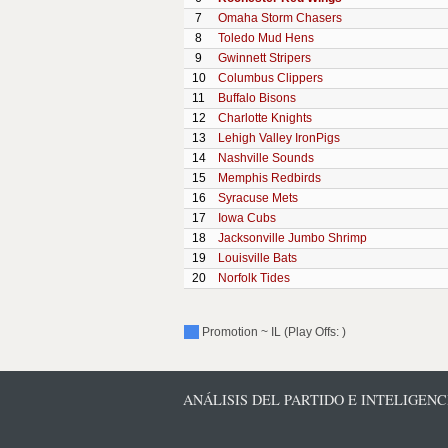
7
Omaha Storm Chasers
8
Toledo Mud Hens
9
Gwinnett Stripers
10
Columbus Clippers
11
Buffalo Bisons
12
Charlotte Knights
13
Lehigh Valley IronPigs
14
Nashville Sounds
15
Memphis Redbirds
16
Syracuse Mets
17
Iowa Cubs
18
Jacksonville Jumbo Shrimp
19
Louisville Bats
20
Norfolk Tides
Promotion ~ IL (Play Offs: )
ANÁLISIS DEL PARTIDO E INTELIGEN