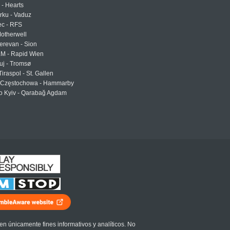
 - Hearts
urku - Vaduz
ec - RFS
otherwell
erevan - Sion
LM - Rapid Wien
uj - Tromsø
Tiraspol - St. Gallen
Częstochowa - Hammarby
 Kyiv - Qarabağ Agdam
en únicamente fines informativos y analíticos. No