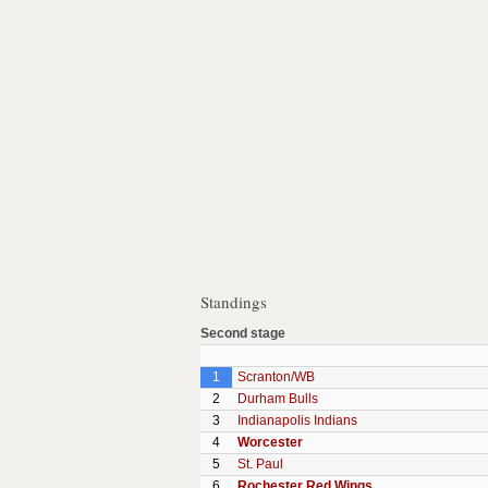
Standings
Second stage
1
Scranton/WB
2
Durham Bulls
3
Indianapolis Indians
4
Worcester
5
St. Paul
6
Rochester Red Wings