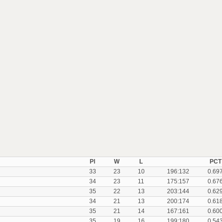
Pl
W
L
PCT
33
23
10
196:132
0.69
34
23
11
175:157
0.67
35
22
13
203:144
0.62
34
21
13
200:174
0.61
35
21
14
167:161
0.60
35
19
16
199:180
0.54