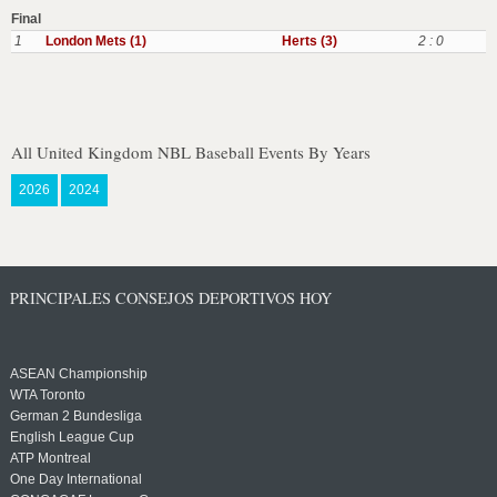
Final
1
London Mets (1)
Herts (3)
2 : 0
All United Kingdom NBL Baseball Events By Years
2026
2024
PRINCIPALES CONSEJOS DEPORTIVOS HOY
ASEAN Championship
WTA Toronto
German 2 Bundesliga
English League Cup
ATP Montreal
One Day International