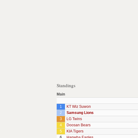
Standings
Main
1
KT Wiz Suwon
2
Samsung Lions
3
LG Twins
4
Doosan Bears
5
KIA Tigers
6
Hanwha Eagles