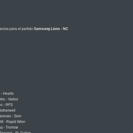
ecisa para el partido
Samsung Lions - NC
 - Hearts
urku - Vaduz
ec - RFS
otherwell
erevan - Sion
LM - Rapid Wien
uj - Tromsø