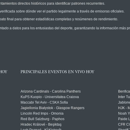
amientos directos históricos para identificar patrones recurrentes.
erificada sobre dónde ver el partido legalmente a través de emisoras oficiales.
ato final para obtener estadísticas completas y resúmenes de rendimiento.
ntado a datos para los entusiastas del deporte, garantizando la información más pr
 HOY
PRINCIPALES EVENTOS EN VIVO HOY
Arizona Cardinals - Carolina Panthers
Benfica
KuPS Kuopio - Universitatea Craiova
Inter T
Maccabi Tel Aviv - CSKA Sofia
Jablon
Jagiellonia Białystok - Glasgow Rangers
HJK - M
Lincoln Red Imps - Omonia
Noah Y
Red Bull Salzburg - Paphos
Paide 
Hradec Králové - Beşiktaş
CFR Cl