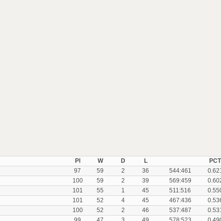
Pl
W
D
L
PCT
97
59
2
36
544:461
0.62
100
59
2
39
569:459
0.60
101
55
1
45
511:516
0.55
101
52
4
45
467:436
0.53
100
52
2
46
537:487
0.53
99
47
3
49
578:523
0.49