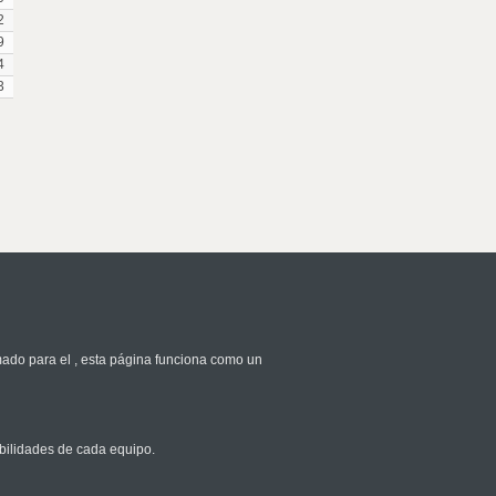
2
9
4
3
mado para el
, esta página funciona como un
bilidades de cada equipo.