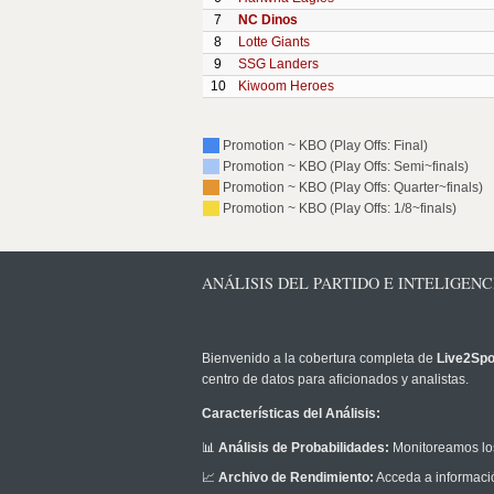
7
NC Dinos
8
Lotte Giants
9
SSG Landers
10
Kiwoom Heroes
Promotion ~ KBO (Play Offs: Final)
Promotion ~ KBO (Play Offs: Semi~finals)
Promotion ~ KBO (Play Offs: Quarter~finals)
Promotion ~ KBO (Play Offs: 1/8~finals)
ANÁLISIS DEL PARTIDO E INTELIGENC
Bienvenido a la cobertura completa de
Live2Spo
centro de datos para aficionados y analistas.
Características del Análisis:
📊
Análisis de Probabilidades:
Monitoreamos los
📈
Archivo de Rendimiento:
Acceda a informació