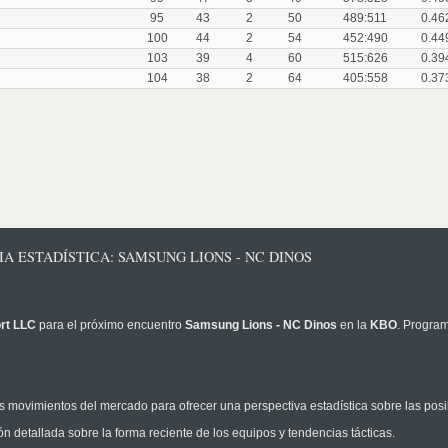
95
43
2
50
489:511
0.46
100
44
2
54
452:490
0.44
103
39
4
60
515:626
0.39
104
38
2
64
405:558
0.37
IA ESTADÍSTICA: SAMSUNG LIONS - NC DINOS
rt LLC
para el próximo encuentro
Samsung Lions - NC Dinos
en la
KBO
. Progra
 movimientos del mercado para ofrecer una perspectiva estadística sobre las posi
n detallada sobre la forma reciente de los equipos y tendencias tácticas.