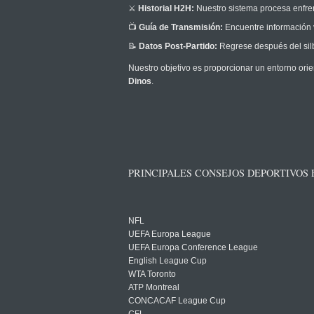
⚔️
Historial H2H:
Nuestro sistema procesa enfrent
📺
Guía de Transmisión:
Encuentre información v
📝
Datos Post-Partido:
Regrese después del silb
Nuestro objetivo es proporcionar un entorno orie
Dinos
.
PRINCIPALES CONSEJOS DEPORTIVOS
NFL
UEFA Europa League
UEFA Europa Conference League
English League Cup
WTA Toronto
ATP Montreal
CONCACAF League Cup