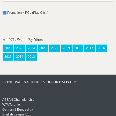
Promotion ~ PCL (Play Offs: )
All PCL Events By Years
2026
2025
2024
2023
2022
2019
2018
2017
2016
2015
2014
2013
PRINCIPALES CONSEJOS DEPORTIVOS HOY
ASEAN Championship
WTA Toronto
German 2 Bundesliga
English League Cup