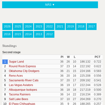
MÁS ▼
2026
2025
2024
2023
2022
2021
2019
2018
2017
2016
2015
2014
2013
2012
Standings
Second stage
Pl
W
L
PCT
1
Sugar Land
36
26
10
186:132
0.722
2
Round Rock Express
37
23
14
222:192
0.622
3
Oklahoma City Dodgers
36
21
15
224:166
0.583
4
Reno Aces
36
20
16
225:208
0.556
5
Sacramento River Cats
37
20
17
209:192
0.541
6
Las Vegas Aviators
36
19
17
222:244
0.528
7
Albuquerque Isotopes
36
18
18
217:219
0.500
8
Tacoma Rainiers
36
14
22
216:234
0.389
9
Salt Lake Bees
37
10
27
204:269
0.270
10
El Paso Chihuahuas
35
9
26
188:265
0.257