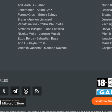
AGF Aarhus - Sabah
Nuno Bo
Fenerbahçe - Sturm Graz
Jessic
Ferencvárosi - Górnik Zabrze
Sloane 
Brann - Apollon Limassol
Jenson
Panathinaikos - CSKA 1948 Sofia
Zachary
Stefanos Tsitsipas - Joao Fonseca
Darya K
Nicolas Mejia - Lorenzo Musetti
Miomir 
Zizou Bergs - Sebastian Baez
Ignacio
Ann Li - Kayla Cross
Marie 
Valentin Vacherot - Mariano Navone
Casper
ALES