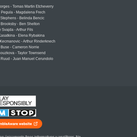
rges - Tomas Martin Etcheverry
a Pegula - Magdalena Frech
Stephens - Belinda Bencic
 Brooksby - Ben Shelton
 Svajda - Arthur Fils
asatkina - Elena Rybakina
Kecmanovic - Arthur Rinderknech
 Buse - Cameron Norrie
Bouzkova - Taylor Townsend
 Ruud - Juan Manuel Cerundolo