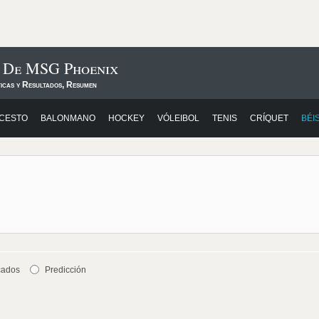
s De MSG Phoenix
ticas y Resultados, Resumen
CESTO
BALONMANO
HOCKEY
VÓLEIBOL
TENIS
CRÍQUET
BÉI
cados
Predicción