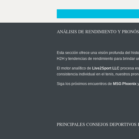
ANÁLISIS DE RENDIMIENTO Y PRONÓS
Esta sección ofrece una visión profunda del histo
H2H y tendencias de rendimiento para brindar u
El motor analítico de
Live2Sport LLC
procesa est
consistencia individual en el tenis, nuestros pr
Siga los próximos encuentros de
MSG Phoenix
y
PRINCIPALES CONSEJOS DEPORTIVOS