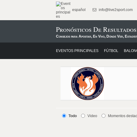
español
info@live2sport.com
Pronósticos De Resultado
Consejos para Apostar, En Vivo, Dónde Ver, Estadís
EVENTOS PRINCIPALES
FÚTBOL
BALON
Todo
Video
Momentos desta