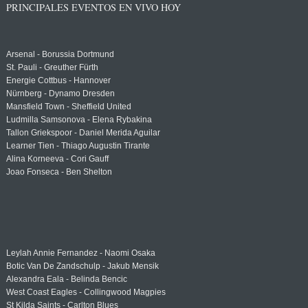
PRINCIPALES EVENTOS EN VIVO HOY
Arsenal - Borussia Dortmund
St. Pauli - Greuther Fürth
Energie Cottbus - Hannover
Nürnberg - Dynamo Dresden
Mansfield Town - Sheffield United
Ludmilla Samsonova - Elena Rybakina
Tallon Griekspoor - Daniel Merida Aguilar
Learner Tien - Thiago Augustin Tirante
Alina Korneeva - Cori Gauff
Joao Fonseca - Ben Shelton
Leylah Annie Fernandez - Naomi Osaka
Botic Van De Zandschulp - Jakub Mensik
Alexandra Eala - Belinda Bencic
West Coast Eagles - Collingwood Magpies
St Kilda Saints - Carlton Blues