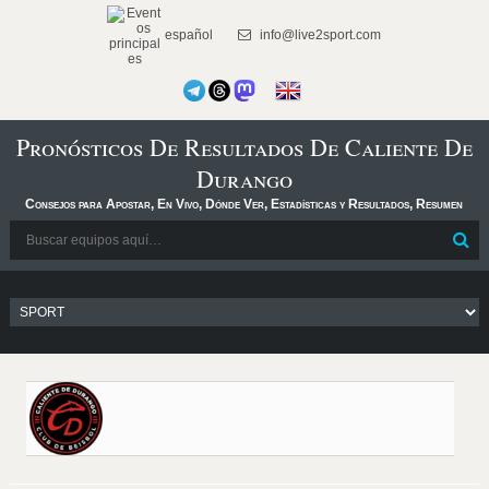
español
info@live2sport.com
Pronósticos De Resultados De Caliente De
Durango
Consejos para Apostar, En Vivo, Dónde Ver, Estadísticas y Resultados, Resumen