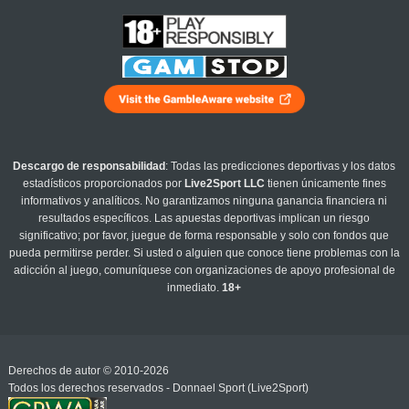
Descargo de responsabilidad
: Todas las predicciones deportivas y los datos
estadísticos proporcionados por
Live2Sport LLC
tienen únicamente fines
informativos y analíticos. No garantizamos ninguna ganancia financiera ni
resultados específicos. Las apuestas deportivas implican un riesgo
significativo; por favor, juegue de forma responsable y solo con fondos que
pueda permitirse perder. Si usted o alguien que conoce tiene problemas con la
adicción al juego, comuníquese con organizaciones de apoyo profesional de
inmediato.
18+
Derechos de autor © 2010-2026
Todos los derechos reservados - Donnael Sport (Live2Sport)