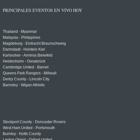
PRINCIPALES EVENTOS EN VIVO HOY
Thailand - Myanmar
Malaysia - Philippines
Magdeburg - Eintracht Braunschweig
Darmstadt - Holstein Kiel
Karlsruher - Arminia Bielefeld
Heidenheim - Osnabrück
Cambridge United - Barnet
Queens Park Rangers - Millwall
Derby County - Lincoln City
Barnsley - Wigan Athletic
Stockport County - Doncaster Rovers
West Ham United - Portsmouth
Burnley - Notts County
Leyton Orient - Oxford United