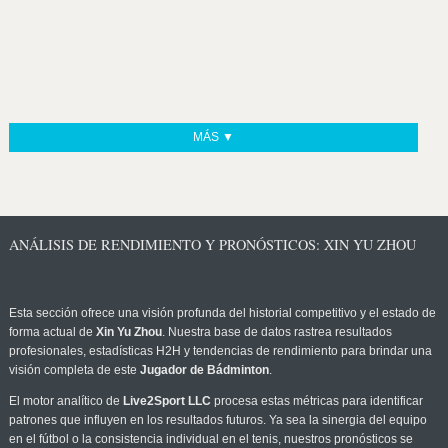
MÁS ▼
ANÁLISIS DE RENDIMIENTO Y PRONÓSTICOS: XIN YU ZHOU
Esta sección ofrece una visión profunda del historial competitivo y el estado de
forma actual de
Xin Yu Zhou
. Nuestra base de datos rastrea resultados
profesionales, estadísticas H2H y tendencias de rendimiento para brindar una
visión completa de este
Jugador de Bádminton
.
El motor analítico de
Live2Sport LLC
procesa estas métricas para identificar
patrones que influyen en los resultados futuros. Ya sea la sinergia del equipo
en el fútbol o la consistencia individual en el tenis, nuestros pronósticos se