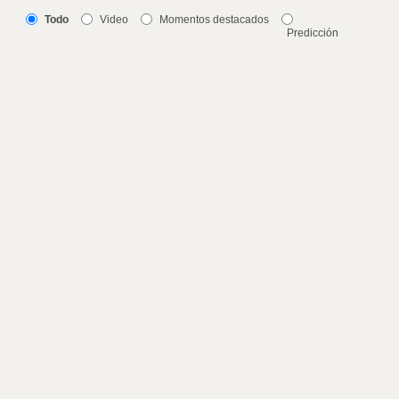
Todo
Video
Momentos destacados
Predicción