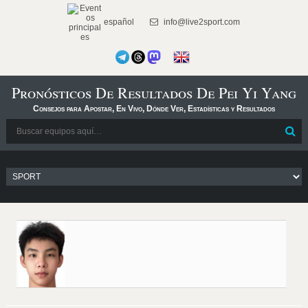
español
info@live2sport.com
Pronósticos De Resultados De Pei Yi Yang
Consejos para Apostar, En Vivo, Dónde Ver, Estadísticas y Resultados