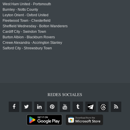
West Ham United - Portsmouth
Burnley - Notts County
Leyton Orient - Oxford United
Fleetwood Town - Chesterfield
Sheffield Wednesday - Bolton Wanderers
Cardiff City - Swindon Town
Burton Albion - Blackburn Rovers
Crewe Alexandra - Accrington Stanley
Salford City - Shrewsbury Town
REDES SOCIALES