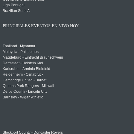
Liga Portugal
Brazilian Serie A
PRINCIPALES EVENTOS EN VIVO HOY
Thailand - Myanmar
Malaysia - Philippines
Magdeburg - Eintracht Braunschweig
Darmstadt - Holstein Kiel
Karlsruher - Arminia Bielefeld
Heidenheim - Osnabrück
Cambridge United - Barnet
Queens Park Rangers - Millwall
Derby County - Lincoln City
Barnsley - Wigan Athletic
Stockport County - Doncaster Rovers