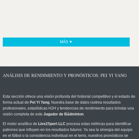
MÁS ▼
ANÁLISIS DE RENDIMIENTO Y PRONÓSTICOS: PEI YI YANG
Esta sección ofrece una visión profunda del historial competitivo y el estado de
forma actual de
Pei Yi Yang
. Nuestra base de datos rastrea resultados
profesionales, estadísticas H2H y tendencias de rendimiento para brindar una
visión completa de este
Jugador de Bádminton
.
El motor analítico de
Live2Sport LLC
procesa estas métricas para identificar
patrones que influyen en los resultados futuros. Ya sea la sinergia del equipo
en el fútbol o la consistencia individual en el tenis, nuestros pronósticos se