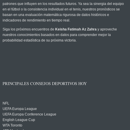
patrones que influyen en los resultados futuros. Ya sea la sinergia del equipo
en el fútbol o la consistencia individual en el tenis, nuestros pronósticos se
basan en una evaluación matemática rigurosa de datos históricos e
indicadores de rendimiento en tiempo real.
Siga los próximos encuentros de
Keisha Fatimah Az Zahra
y aproveche
nuestros conocimientos basados en datos para comprender mejor la
probabilidad estadística de su próxima victoria.
PRINCIPALES CONSEJOS DEPORTIVOS HOY
NFL
UEFA Europa League
UEFA Europa Conference League
English League Cup
WTA Toronto