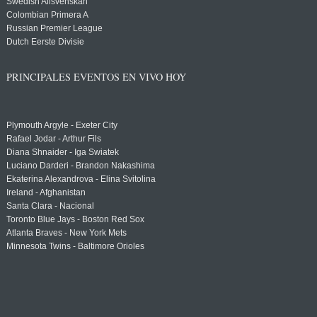
Swedish Allsvenskan
Colombian Primera A
Russian Premier League
Dutch Eerste Divisie
PRINCIPALES EVENTOS EN VIVO HOY
Plymouth Argyle - Exeter City
Rafael Jodar - Arthur Fils
Diana Shnaider - Iga Swiatek
Luciano Darderi - Brandon Nakashima
Ekaterina Alexandrova - Elina Svitolina
Ireland - Afghanistan
Santa Clara - Nacional
Toronto Blue Jays - Boston Red Sox
Atlanta Braves - New York Mets
Minnesota Twins - Baltimore Orioles