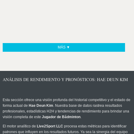
MÁS ▼
ANÁLISIS DE RENDIMIENTO Y PRONÓSTICOS: HAE DEUN KIM
Esta sección ofrece una visión profunda del historial competitivo y el estado de
forma actual de
Hae Deun Kim
. Nuestra base de datos rastrea resultados
profesionales, estadísticas H2H y tendencias de rendimiento para brindar una
visión completa de este
Jugador de Bádminton
.
El motor analítico de
Live2Sport LLC
procesa estas métricas para identificar
patrones que influyen en los resultados futuros. Ya sea la sinergia del equipo