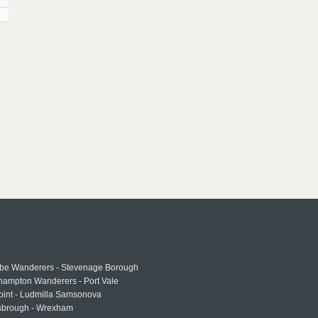
e Wanderers - Stevenage Borough
hampton Wanderers - Port Vale
oint - Ludmilla Samsonova
sbrough - Wrexham