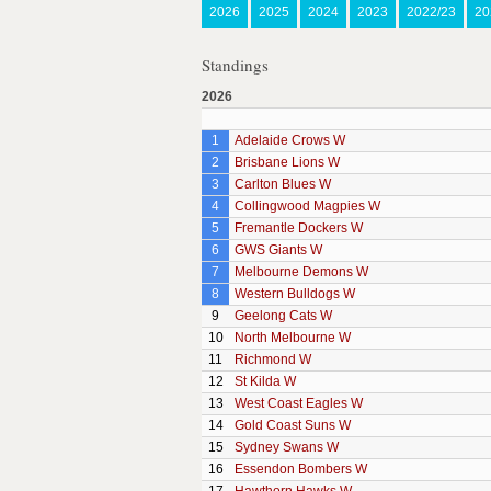
2026
2025
2024
2023
2022/23
20
Standings
2026
1
Adelaide Crows W
2
Brisbane Lions W
3
Carlton Blues W
4
Collingwood Magpies W
5
Fremantle Dockers W
6
GWS Giants W
7
Melbourne Demons W
8
Western Bulldogs W
9
Geelong Cats W
10
North Melbourne W
11
Richmond W
12
St Kilda W
13
West Coast Eagles W
14
Gold Coast Suns W
15
Sydney Swans W
16
Essendon Bombers W