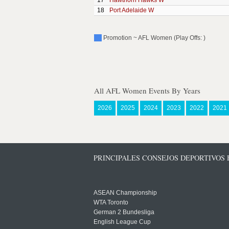
17
Hawthorn Hawks W
18
Port Adelaide W
Promotion ~ AFL Women (Play Offs: )
All AFL Women Events By Years
2026
2025
2024
2023
2022
2021
PRINCIPALES CONSEJOS DEPORTIVOS
ASEAN Championship
WTA Toronto
German 2 Bundesliga
English League Cup