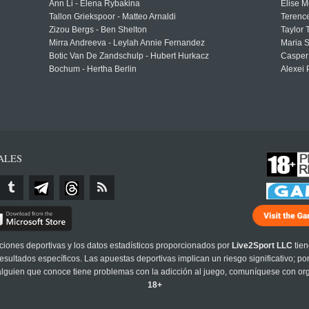
Ann Li - Elena Rybakina
Elise M
Tallon Griekspoor - Matteo Arnaldi
Terenc
Zizou Bergs - Ben Shelton
Taylor 
Mirra Andreeva - Leylah Annie Fernandez
Maria S
Botic Van De Zandschulp - Hubert Hurkacz
Casper
Bochum - Hertha Berlin
Alexei 
ALES
cciones deportivas y los datos estadísticos proporcionados por
Live2Sport LLC
tien
sultados específicos. Las apuestas deportivas implican un riesgo significativo; po
 alguien que conoce tiene problemas con la adicción al juego, comuníquese con or
18+