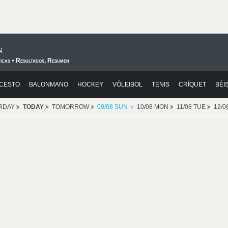
n
ticas y Resultados, Resumen
CESTO
BALONMANO
HOCKEY
VÓLEIBOL
TENIS
CRÍQUET
BÉI
RDAY
TODAY
TOMORROW
09/08 SUN
10/08 MON
11/08 TUE
12/