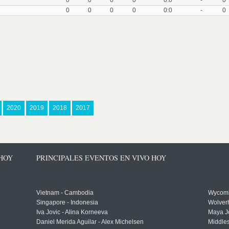
0
0
0
0
0:0
-
0
0
0
0
0
0:0
-
0
2020
2019
2018
2017
 HOY
PRINCIPALES EVENTOS EN VIVO HOY
Vietnam - Cambodia
Wycomb
Singapore - Indonesia
Wolver
Iva Jovic - Alina Korneeva
Maya J
Daniel Merida Aguilar - Alex Michelsen
Middle