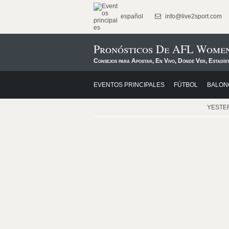
español
info@live2sport.com
Pronósticos De AFL Wome
Consejos para Apostar, En Vivo, Dónde Ver, Estadís
EVENTOS PRINCIPALES
FÚTBOL
BALON
YESTE