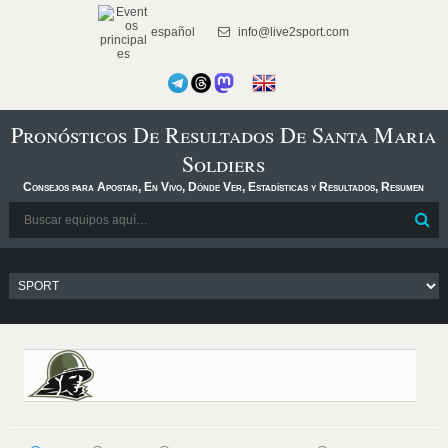
español
info@live2sport.com
Pronósticos De Resultados De Santa Maria
Soldiers
Consejos para Apostar, En Vivo, Dónde Ver, Estadísticas y Resultados, Resumen