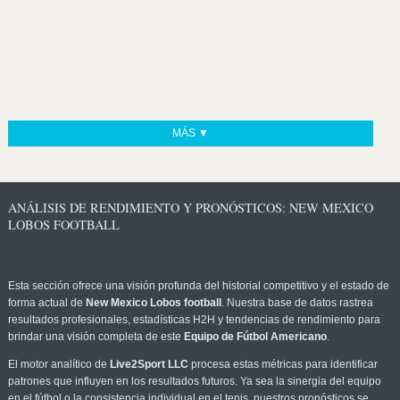
MÁS ▼
ANÁLISIS DE RENDIMIENTO Y PRONÓSTICOS: NEW MEXICO
LOBOS FOOTBALL
Esta sección ofrece una visión profunda del historial competitivo y el estado de
forma actual de
New Mexico Lobos football
. Nuestra base de datos rastrea
resultados profesionales, estadísticas H2H y tendencias de rendimiento para
brindar una visión completa de este
Equipo de Fútbol Americano
.
El motor analítico de
Live2Sport LLC
procesa estas métricas para identificar
patrones que influyen en los resultados futuros. Ya sea la sinergia del equipo
en el fútbol o la consistencia individual en el tenis, nuestros pronósticos se