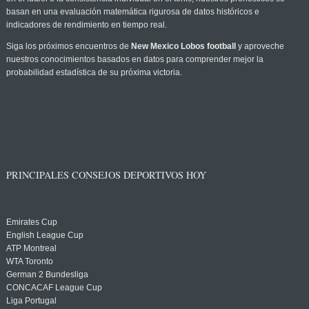
basan en una evaluación matemática rigurosa de datos históricos e
indicadores de rendimiento en tiempo real.
Siga los próximos encuentros de
New Mexico Lobos football
y aproveche
nuestros conocimientos basados en datos para comprender mejor la
probabilidad estadística de su próxima victoria.
PRINCIPALES CONSEJOS DEPORTIVOS HOY
Emirates Cup
English League Cup
ATP Montreal
WTA Toronto
German 2 Bundesliga
CONCACAF League Cup
Liga Portugal