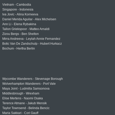
Vietnam - Cambodia
Singapore - Indonesia
Iva Jovic - Alina Korneeva
Daniel Merida Aguilar - Alex Michelsen
Ann Li - Elena Rybakina
Tallon Griekspoor - Matteo Arnaldi
Zizou Bergs - Ben Shelton
Mirra Andreeva - Leylah Annie Fernandez
Botic Van De Zandschulp - Hubert Hurkacz
Bochum - Hertha Berlin
Wycombe Wanderers - Stevenage Borough
Wolverhampton Wanderers - Port Vale
Maya Joint - Ludmilla Samsonova
Middlesbrough - Wrexham
Elise Mertens - Naomi Osaka
Terence Atmane - Jakub Mensik
Taylor Townsend - Belinda Bencic
Maria Sakkari - Cori Gauff